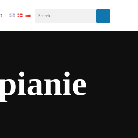
t
pianie