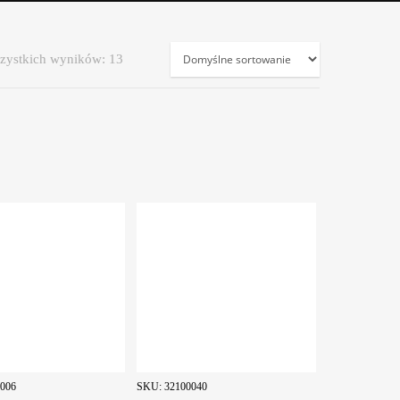
zystkich wyników: 13
0006
SKU:
32100040