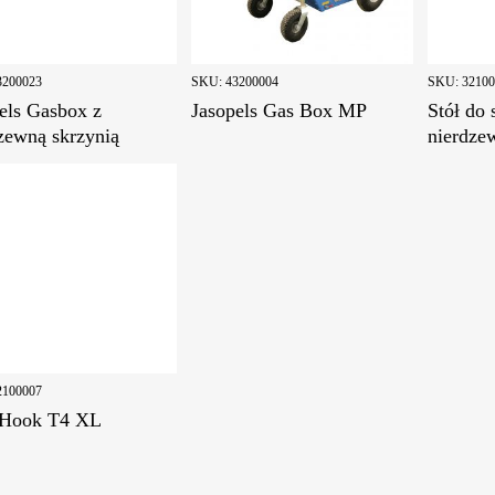
3200023
SKU:
43200004
SKU:
3210
els Gasbox z
Jasopels Gas Box MP
Stół do
zewną skrzynią
nierdze
2100007
Hook T4 XL