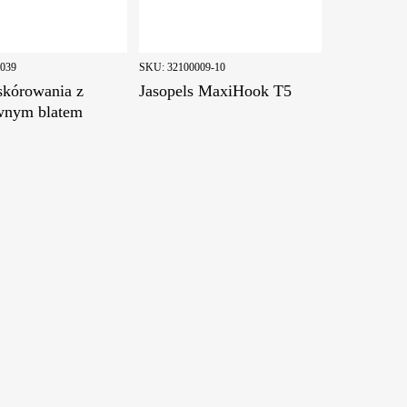
0039
SKU:
32100009-10
 skórowania z
Jasopels MaxiHook T5
wnym blatem