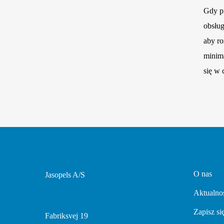
Gdy pr
obsług
aby ro
minima
się w 
O nas
Jasopels A/S
Aktualno
Zapisz si
Fabriksvej 19