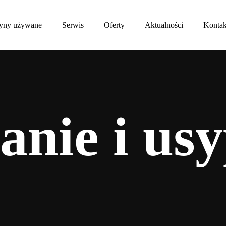
yny używane
Serwis
Oferty
Aktualności
Kontak
nie i usy