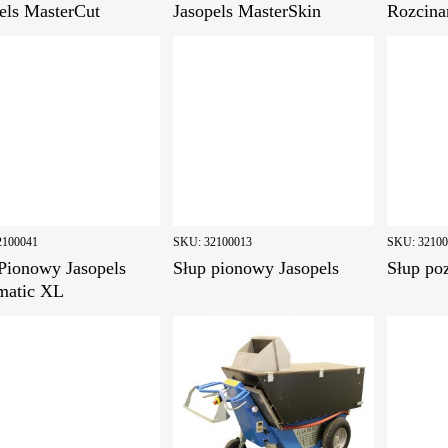
els MasterCut
Jasopels MasterSkin
Rozcina
2100041
SKU:
32100013
SKU:
3210
Pionowy Jasopels
Słup pionowy Jasopels
Słup po
matic XL