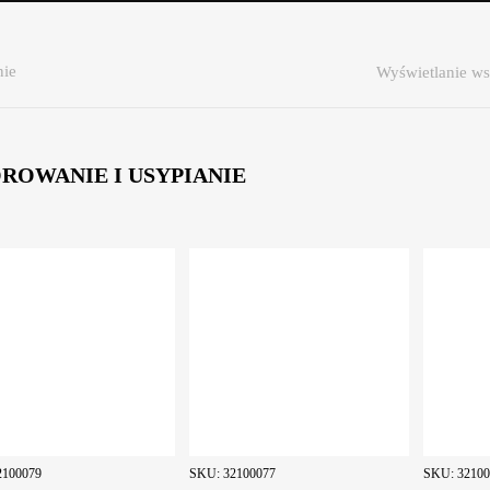
nie
Wyświetlanie ws
ROWANIE I USYPIANIE
2100079
SKU:
32100077
SKU:
3210