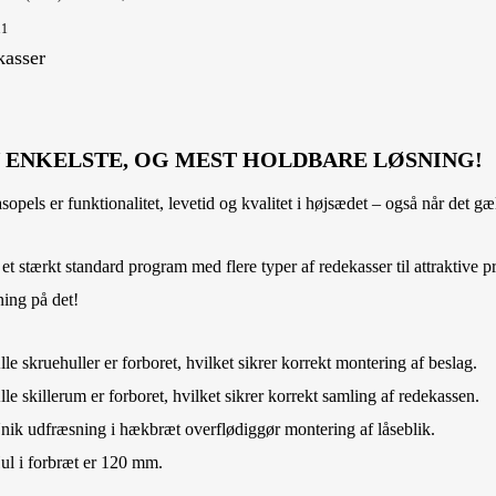
11
asser
 ENKELSTE, OG MEST HOLDBARE LØSNING!
Kontakt Os
sopels er funktionalitet, levetid og kvalitet i højsædet – også når det g
 et stærkt standard program med flere typer af redekasser til attraktive 
nyhedsbrev
Salgskontor tlf. 98 42 05 66
ning på det!
levering
Service tlf. 98 43 99 66
politik
lle skruehuller er forboret, hvilket sikrer korrekt montering af beslag.
E-mail:
info@jasopels.dk
lle skillerum er forboret, hvilket sikrer korrekt samling af redekassen.
leveringsbetingelser
nik udfræsning i hækbræt overflødiggør montering af låseblik.
ul i forbræt er 120 mm.