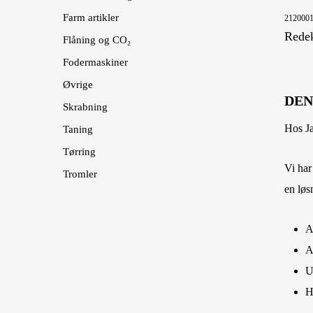
Farm artikler
212000
Redek
Flåning og CO₂
Fodermaskiner
Øvrige
DEN
Skrabning
Om os
Jasopels A/S
Hos Ja
Taning
Nyheder
Tørring
Vi har
Tilmeld 
Tromler
Fabriksvej 19
en løs
Fragt og 
7441 Bording
Privatlivs
A
CVR nr. 27 61 21 64
A
Salgs og 
U
H