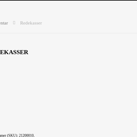
ntar
Redekasser
EKASSER
mmer (SKU):
21200010,