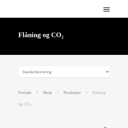
Flåning og CO₂
Forside
Shop
Produkter
Flåning
og CO₂