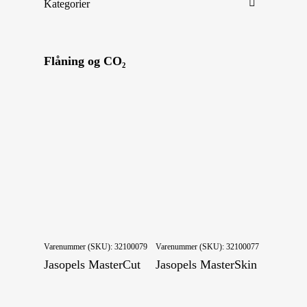
Kategorier
Byggeri og inventar
Flåning og CO₂
Haller
Redekasser
Tråd
Udmugningssystem
Vandingsanlæg
Vandingstilbehør
Efterbehandling
Farm artikler
Flåning og CO₂
Varenummer (SKU):
32100079
Varenummer (SKU):
32100077
Fodermaskiner
Jasopels MasterCut
Jasopels MasterSkin
Øvrige
Skrabning