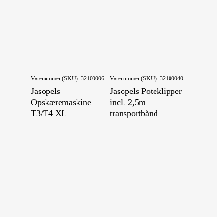
Taning
Tørring
Tromler
Varenummer (SKU):
32100006
Varenummer (SKU):
32100040
Jasopels
Jasopels Poteklipper
Opskæremaskine
incl. 2,5m
T3/T4 XL
transportbånd