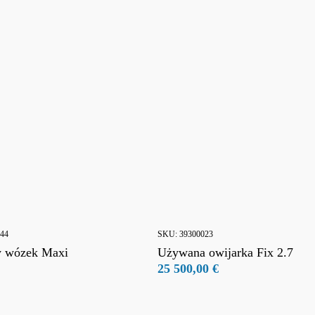
Kontakt
ści
ę do newslettera
Dział Sprzedaży tel. + 45 98 42 
Prywatności
Dział Serwisu tel. + 45 98 43 99 
sprzedaży i dostawy
E-mail:
info@jasopels.dk
44
SKU:
39300023
 wózek Maxi
Używana owijarka Fix 2.7
25 500,00
€