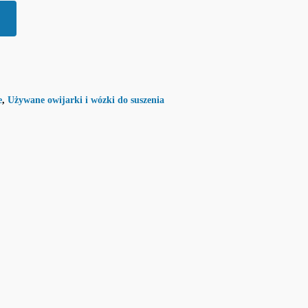
e
,
Używane owijarki i wózki do suszenia