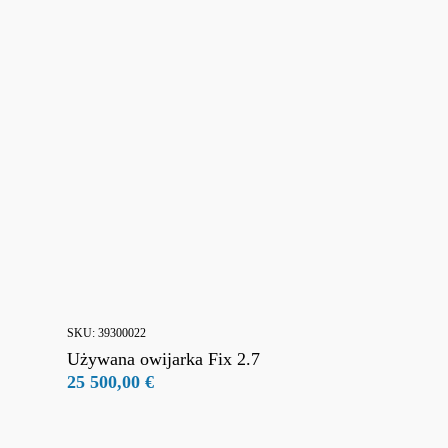
Katalog
05 66
66
SKU:
39300022
Używana owijarka Fix 2.7
25 500,00
€