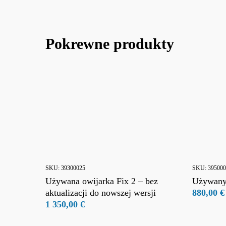
O nas
Jasopels A/S
Pokrewne produkty
Aktualno
Zapisz si
Fabriksvej 19
Polityka 
7441 Bording
Warunki 
CVR nr. 27 61 21 64
SKU:
39300025
SKU:
395000
Używana owijarka Fix 2 – bez
Używany
aktualizacji do nowszej wersji
880,00
€
1 350,00
€