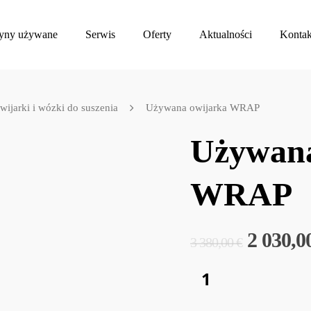
yny używane
Serwis
Oferty
Aktualności
Kontak
ijarki i wózki do suszenia
Używana owijarka WRAP
Używana
WRAP
2 030,0
3 380,00
€