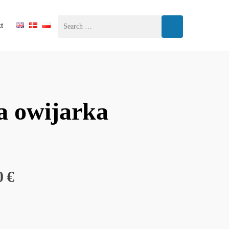
t
 owijarka
0
€