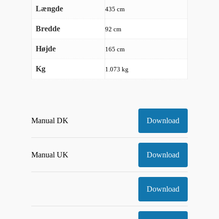
Længde
435 cm
Bredde
92 cm
Højde
165 cm
Kg
1.073 kg
Manual DK
Download
Manual UK
Download
Download